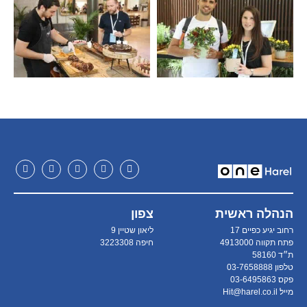
הנהלה ראשית
צפון
רחוב יגיע כפיים 17
ליאון שטיין 9
פתח תקווה 4913000
חיפה 3223308
ת״ד 58160
טלפון׃ 03-7658888
פקס׃ 03-6495863
מייל׃ Hit@harel.co.il