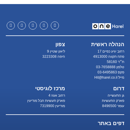
הנהלה ראשית
צפון
רחוב יגיע כפיים 17
ליאון שטיין 9
פתח תקווה 4913000
חיפה 3223308
ת״ד 58160
טלפון׃ 03-7658888
פקס׃ 03-6495863
מייל׃ Hit@harel.co.il
דרום
מרכז לוגיסטי
גן התעשייה
רחוב אגוז 4
פארק התעשיות
פארק תעשיות חבל מודיעין
עומר 8496500
מודיעין 7319900
דפים באתר