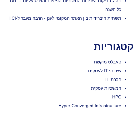
ניהול בדיקות ושרידות התשתיות הפיזיות והוירטואליות ב- DR
כל השנה
תשתית היברידית בין האתר המקומי לענן - הרבה מעבר ל-HCI
קטגוריות
טאבלט מוקשח
שירותי IT לעסקים
חברת IT
המשכיות עסקית
HPC
Hyper Converged Infrastructure